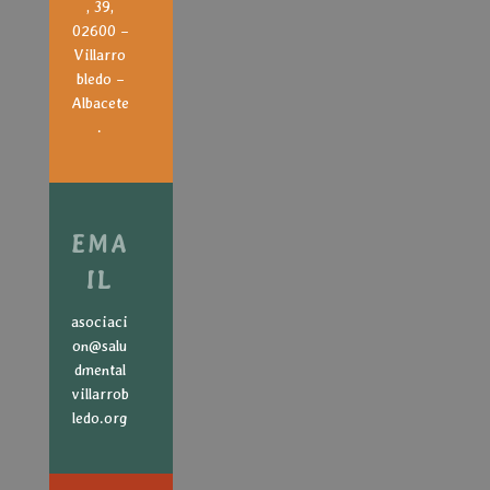
, 39,
02600 –
Villarro
bledo –
Albacete
.
EMA
IL
asociaci
on@salu
dmental
villarrob
ledo.org