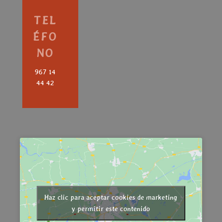
TEL
ÉFO
NO
967 14
44 42
Haz clic para aceptar cookies de marketing
y permitir este contenido