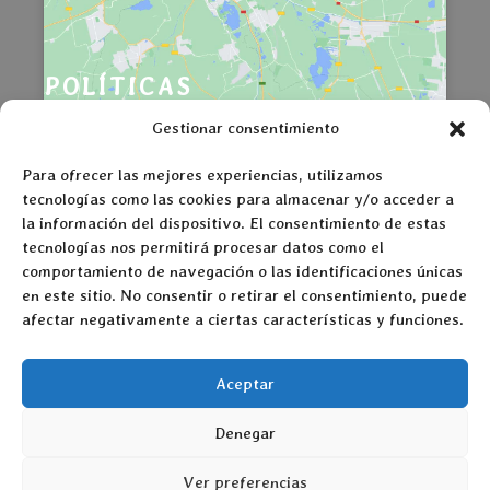
POLÍTICAS
Políticas de Privacidad
Gestionar consentimiento
Compromiso con la protección de datos
Para ofrecer las mejores experiencias, utilizamos
personales
tecnologías como las cookies para almacenar y/o acceder a
Políticas de Cookies
la información del dispositivo. El consentimiento de estas
tecnologías nos permitirá procesar datos como el
comportamiento de navegación o las identificaciones únicas
ASOCIACIÓN
en este sitio. No consentir o retirar el consentimiento, puede
Sobre Nosotros
afectar negativamente a ciertas características y funciones.
Misión, Fines y Valores
Servicios
Aceptar
Denegar
Ver preferencias