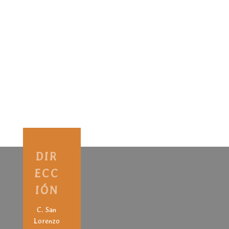
DIR
ECC
IÓN
C. San
Lorenzo